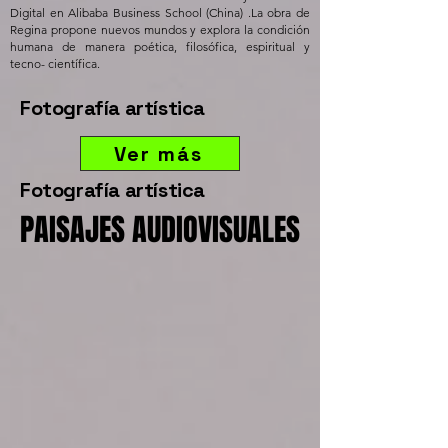
Digital en Alibaba Business School (China) .La obra de
Regina propone nuevos mundos y explora la condición
humana de manera poética, filosófica, espiritual y
tecno- científica.
Fotografía artística
Ver más
Fotografía artística
PAISAJES AUDIOVISUALES
PAISAJES AUDIOVISUALES